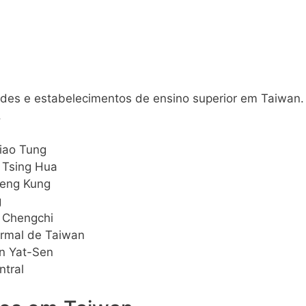
ades e estabelecimentos de ensino superior em Taiwan. 
.
iao Tung
 Tsing Hua
heng Kung
g
 Chengchi
ormal de Taiwan
n Yat-Sen
ntral