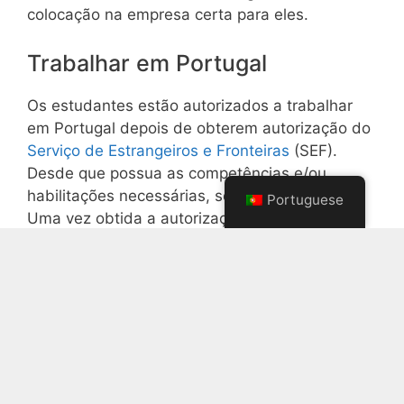
colocação na empresa certa para eles.
Trabalhar em Portugal
Os estudantes estão autorizados a trabalhar
em Portugal depois de obterem autorização do
Serviço de Estrangeiros e Fronteiras
(SEF).
Desde que possua as competências e/ou
habilitações necessárias, se for caso disso.
Portuguese
Uma vez obtida a autorização do SEF, pode
exercer uma grande variedade de actividades
profissionais e de investigação.
Pode também solicitar autorizações que lhe
permitam trabalhar como estagiário não
remunerado ou como voluntário. Para aceder a
este tipo de trabalho é necessário que a sua
potencial entidade empregadora contacte o