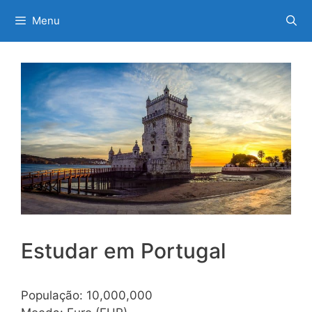
Saltar
Menu
para
o
conteúdo
Estudar em Portugal
População: 10,000,000