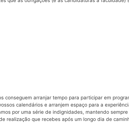
es que as obrigações (e as candidaturas à faculdade
s conseguem arranjar tempo para participar em progr
 vossos calendários e arranjem espaço para a experiênci
os por uma série de indignidades, mantendo sempre u
 de realização que recebes após um longo dia de camin