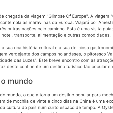
 de chegada da viagem "Glimpse Of Europe". A viagem 
e contempla as maravilhas da Europa. Viajará por Amest
rês outras nações pelo caminho. Esta é uma visita gui
 hotel, transporte, alimentação e outras comodidades.
 a sua rica história cultural e a sua deliciosa gastrono
gem verdejante dos campos holandeses, o pitoresco Val
"Cidade das Luzes". Este breve encontro com as atracç
az deste continente um destino turístico tão popular 
o o mundo
do mundo, o que a torna um destino popular para mochi
em de mochila de vinte e cinco dias na China é uma ex
 da cultura do país num curto espaço de tempo. A Oyste