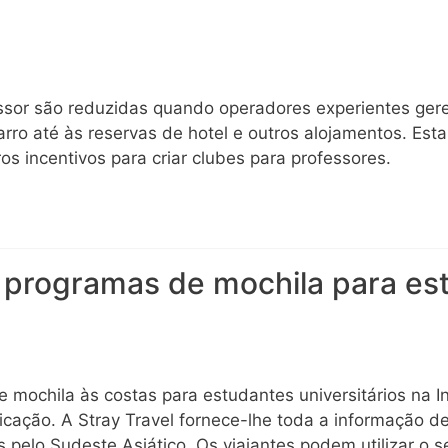
ssor são reduzidas quando operadores experientes ger
carro até às reservas de hotel e outros alojamentos. E
ros incentivos para criar clubes para professores.
 programas de mochila para es
 mochila às costas para estudantes universitários na In
icação. A Stray Travel fornece-lhe toda a informação d
 pelo Sudeste Asiático. Os viajantes podem utilizar o 