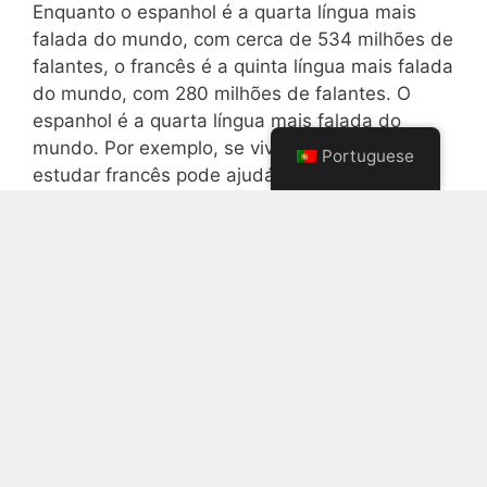
Enquanto o espanhol é a quarta língua mais
falada do mundo, com cerca de 534 milhões de
falantes, o francês é a quinta língua mais falada
do mundo, com 280 milhões de falantes. O
espanhol é a quarta língua mais falada do
mundo. Por exemplo, se vive no Canadá,
Portuguese
estudar francês pode ajudá-lo a encontrar
melhores perspectivas de emprego. Se estiver
nos Estados Unidos, a probabilidade de
encontrar regularmente falantes de espanhol
aumenta.
Que língua é melhor para o
dinheiro?
Este facto pode surpreender muitas pessoas,
uma vez que seria de esperar que uma língua
com um PIB maior (medido por língua), como o