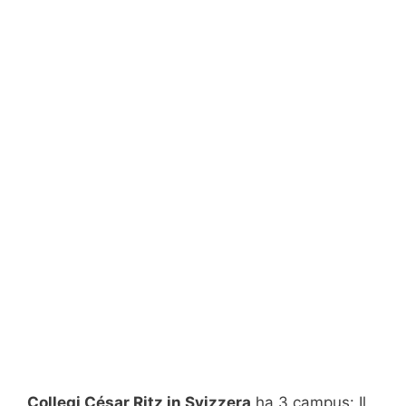
Collegi César Ritz in Svizzera
ha 3 campus: Il