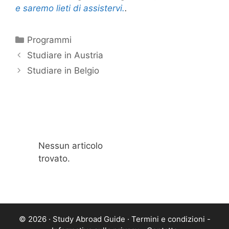
e saremo lieti di assistervi.
.
Categorie
Programmi
Studiare in Austria
Studiare in Belgio
Nessun articolo
trovato.
© 2026 · Study Abroad Guide ·
Termini e condizioni
-