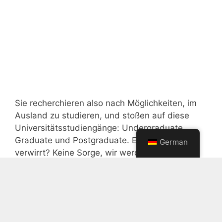
Sie recherchieren also nach Möglichkeiten, im
Ausland zu studieren, und stoßen auf diese
Universitätsstudiengänge: Undergraduate,
Graduate und Postgraduate. Ein wenig
German
verwirrt? Keine Sorge, wir werden es für Sie
aufschlüsseln. Im Folgenden erfahren Sie mehr
über die spezifischen Unterschiede zwischen
Undergraduate-, Graduate- und Postgraduate-
Studiengängen. Es ist statistisch erwiesen,
dass ...
Mehr lesen