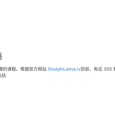
语
课的课程。根据官方网站
StudyInLativa.lv
目前，有近 30
包括