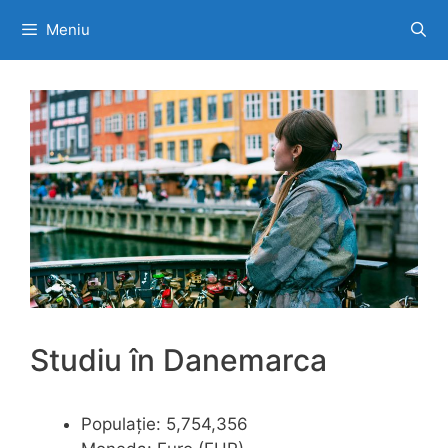
Sari
Meniu
la
conținut
Studiu în Danemarca
Populație: 5,754,356