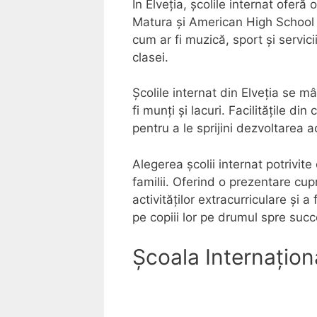
În Elveția, școlile internat ofer
Matura și American High School D
cum ar fi muzică, sport și servici
clasei.
Școlile internat din Elveția se m
fi munți și lacuri. Facilitățile 
pentru a le sprijini dezvoltarea 
Alegerea școlii internat potrivit
familii. Oferind o prezentare cup
activităților extracurriculare și a
pe copiii lor pe drumul spre succ
Școala Internațion