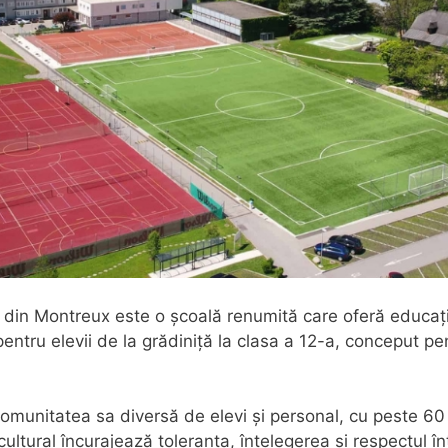
 din Montreux este o școală renumită care oferă educați
entru elevii de la grădiniță la clasa a 12-a, conceput pe
munitatea sa diversă de elevi și personal, cu peste 60 d
ltural încurajează toleranța, înțelegerea și respectul înt