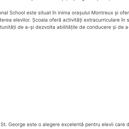
al School este situat în inima orașului Montreux și ofer
terea elevilor. Școala oferă activități extracurriculare în 
tunități de a-și dezvolta abilitățile de conducere și de a
ă St. George este o alegere excelentă pentru elevii care