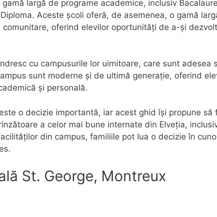
ă o gamă largă de programe academice, inclusiv Bacalaurea
iploma. Aceste școli oferă, de asemenea, o gamă largă d
i comunitare, oferind elevilor oportunități de a-și dezvolt
ândresc cu campusurile lor uimitoare, care sunt adesea s
din campus sunt moderne și de ultimă generație, oferind el
academică și personală.
e este o decizie importantă, iar acest ghid își propune să
rinzătoare a celor mai bune internate din Elveția, inclus
 facilităților din campus, familiile pot lua o decizie în cu
es.
ală St. George, Montreux