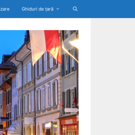
izare
Ghiduri de țară