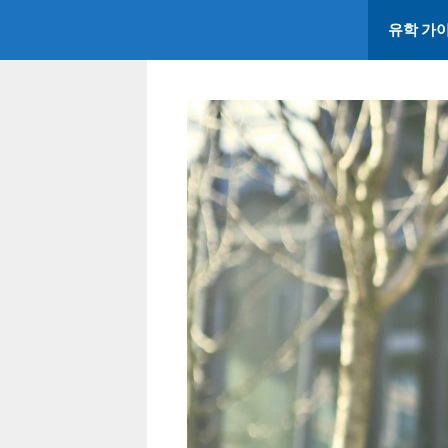
콘
유학 가
텐
츠
로
건
너
뛰
기