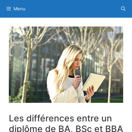
Skip
Menu
to
content
Les différences entre un
diplôme de BA, BSc et BBA