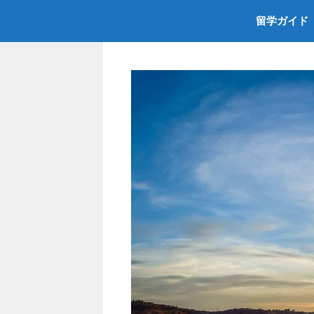
コ
留学ガイド
ン
テ
ン
ツ
へ
ス
キ
ッ
プ