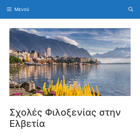
Μετάβαση
Μενού
στο
περιεχόμενο
Σχολές Φιλοξενίας στην
Ελβετία