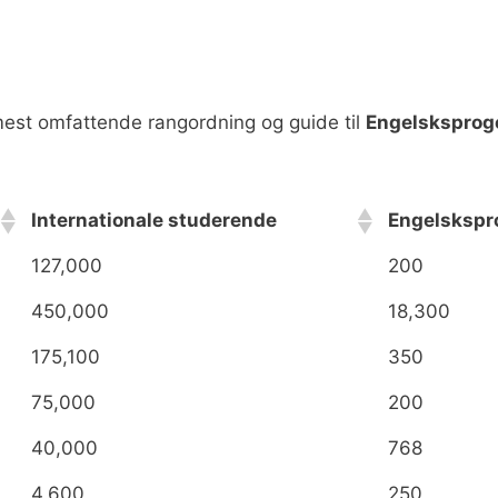
est omfattende rangordning og guide til
Engelsksprog
Internationale studerende
Engelskspr
Internationale studerende
Engelskspr
127,000
200
450,000
18,300
175,100
350
75,000
200
40,000
768
4,600
250