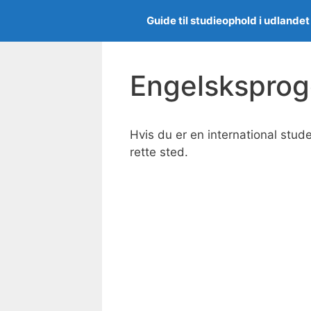
Spring
Guide til studieophold i udlandet
til
indhold
Engelskspro
Hvis du er en international stude
rette sted.