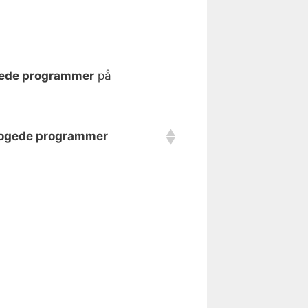
ede programmer
på
ogede programmer
ogede programmer