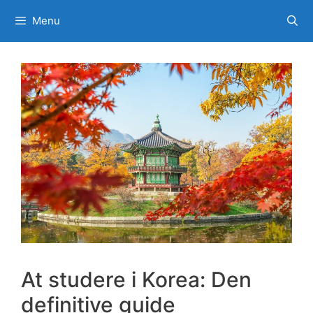
Spring
Menu
til
indhold
At studere i Korea: Den
definitive guide