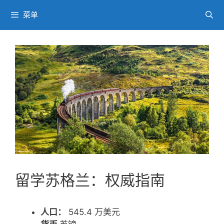
跳
菜单
至
内
容
留学苏格兰：权威指南
人口：
545.4 万美元