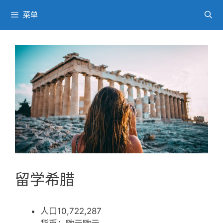
跳
菜单
至
内
容
留学希腊
人口10,722,287