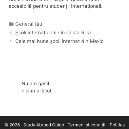
accesibilă pentru studenții internaționali.
Categorii
Generalități
Școli internaționale în Costa Rica
Cele mai bune școli internat din Mexic
Nu am găsit
niciun articol.
© 2026 · Study Abroad Guide ·
Termeni și condiții
-
Politica