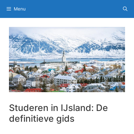
Ga
Menu
naar
de
inhoud
Studeren in IJsland: De
definitieve gids