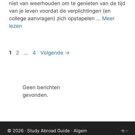
niet van weerhouden om te genieten van de tijd
van je leven voordat de verplichtingen (en
college aanvragen) zich opstapelen ...
Meer
lezen
Pagina
Pagina
Pagina
1
2
...
4
Volgende
→
Geen berichten
gevonden.
© 2026 · Study Abroad Guide ·
Algemene voorwaarden
-