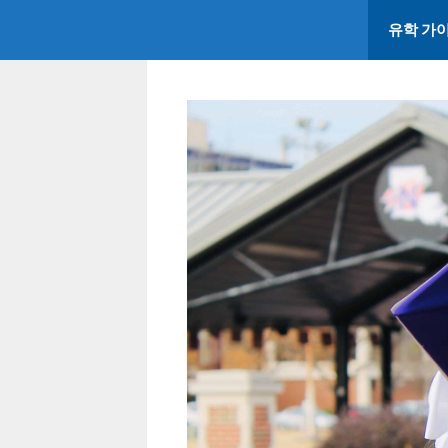
콘
유학 가
텐
츠
로
건
너
뛰
기