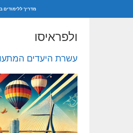
דלג
מדריך ללימודים ב
תוכן
ולפראיסו
עשרת היעדים המתעוררי