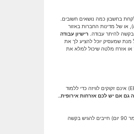
קחת בחשבון כמה נושאים חשובים.
, או של מדינות החברות באזור
רישיון עבודה
ל מנת שמעסיק יוכל להציע לך את
י אין מועמד שהוא אזרח האיחוד האירופי, אזרח EEA, אזרח שווייץ או אזרח מלטה שיכול למלא את
מכיוון שמלטה היא חברה באזור שנגן, אזרחי שווייץ, האיחוד האירופי או אזור הסחר החופשי האירופי (EEA) אינם זקוקים לוויזה כדי ללמוד
ה גם אם יש לכם אזרחות אירופית.
.
לאחר ההגעה והרישום באוניברסיטה, כל הסטודנטים הבינלאומיים השוהים יותר משלושה חודשים (כלומר 90 יום) חייבים להגיש בקשה