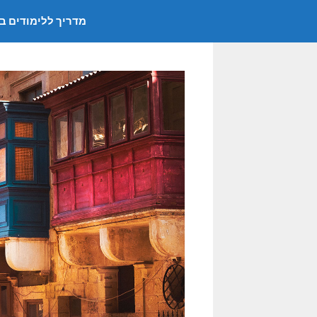
דלג
מדריך ללימודים ב
תוכן