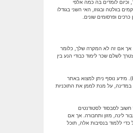
באוניברסיטת מלטה ניתן ללמוד לתואר ראשון, שני ודוקטורט. האוניברסיטה נוסדה באמצע המאה ה-18, וכיום לומדים בה כמה אלפי
ניים נוספים ממוקמים בוולטה ובגוזו, האי השני בגודלו
 אך אם זה לא המקרה שלך, כלומר
רך לשלם שכר לימוד כבודי הנע בין
(EUPA). מידע נוסף ניתן למצוא באתר
בגופים השונים במדינה, על מנת לממן את התוכניות
י האיחוד האירופי כמקור חשוב לסבסוד לסטודנטים
רו לו לשלם עבור לינה, מזון ותחבורה. אך אם
Erasmus ועל סכום הכסף שתוכל לקבל כדי ללמוד בנסיבות אלה, תוכל