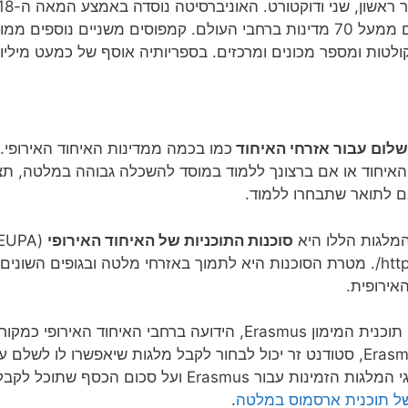
סטודנטים, בהם סטודנטים בינלאומיים ממעל 70 מדינות ברחבי העולם. קמפוסים מש
לום עבור אזרחי האיחוד
כמו בכמה ממדינות האיחוד האירופי.
איחוד או אם ברצונך ללמוד במוסד להשכלה גבוהה במלטה, תצט
 לתואר שתבחרו ללמוד.
המלגות הללו היא
סוכנות התוכניות של האיחוד האירופי
האינטרנט http://www.llp.eupa.org.mt/. מטרת הסוכנות היא לתמוך באזרחי מלטה ו
אירופית.
מאז 2014, EUPA מתאמת את יישום תוכנית המימון Erasmus, הידועה ברחב
בינלאומיים. כך, באמצעות תוכנית Erasmus, סטודנט זר יכול לבחור לקבל מלגות שיאפש
ברצונך לקבל מידע מפורט יותר על סוגי המלגות הזמינות עבור 
ל תוכנית ארסמוס במלטה
.