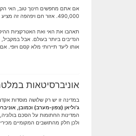
אם אתם מחפשים חינוך טוב, האי הקט
490,000. אזור חם ויפהפה זה מציע לכם את ההזדמנות להגשים את חלומכם להיות סטודנטים בינלאומיים.
תאהבו את האי ואת האטרקציות ההי
הנדיבים ביותר בעולם. אבל במקביל, 
אותו ליעד תיירותי מלא קסם ויופי. א
אוניברסיטאות במלט
במדינה זו יש רק שלושה מוסדות אקדמ
ג'וליאן (צפון-מערב) וכמובן, אוניב
המדינות החתומות על הסכם בולוניה,
ולכן חלק מהתושבים המקומיים מכירי